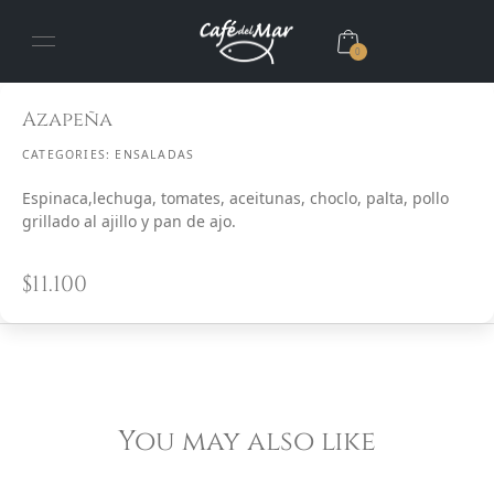
0
Azapeña
CATEGORIES:
ENSALADAS
Espinaca,lechuga, tomates, aceitunas, choclo, palta, pollo
grillado al ajillo y pan de ajo.
$
11.100
You may also like