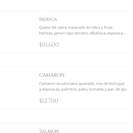
Ibérica
Queso de cabra macerado en oliva y finas
hierbas, jamon tipo serrano, albahaca, espinacas,
aceitunas, tomates y pan de ajo.
$
10.600
CAMARON
Camaron ecuatoriano apanado, mix de lechugas
y espinacas, palmitos, palta, tomates y pan de ajo.
$
12.700
Salmon