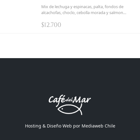
Mix de lechuga y espinacas, palta, fondos de
alcachofas, choclo, cebolla morada y salmon
grillado
$
12.700
Hosting & Diseño Web por
Mediaweb Chile