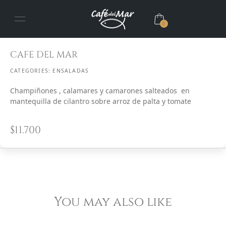
0
CAFE DEL MAR
CATEGORIES:
ENSALADAS
Champiñones , calamares y camarones salteados en
mantequilla de cilantro sobre arroz de palta y tomate
$
11.700
You may also like