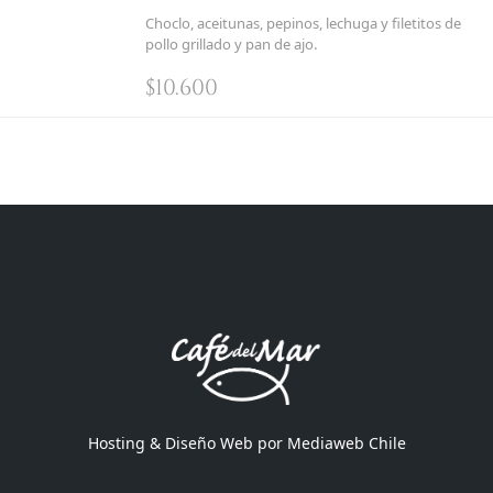
Choclo, aceitunas, pepinos, lechuga y filetitos de
pollo grillado y pan de ajo.
$
10.600
Hosting & Diseño Web por
Mediaweb Chile