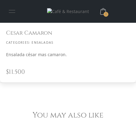
0
Cesar Camaron
CATEGORIES:
ENSALADAS
Ensalada césar mas camaron.
$
11.500
You may also like