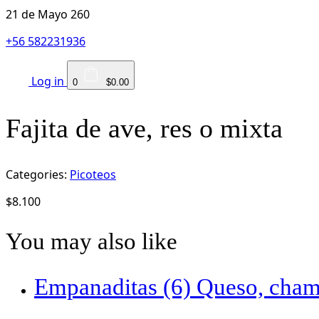
21 de Mayo 260
+56 582231936
Log in
0
$0.00
Fajita de ave, res o mixta
Categories:
Picoteos
$
8.100
You may also like
Empanaditas (6) Queso, cha