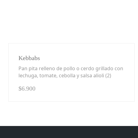
Kebbabs
Pan pita relleno de pollo o cerdo grillado con
lechuga, tomate, cebolla y salsa alioli (2)
$
6.900