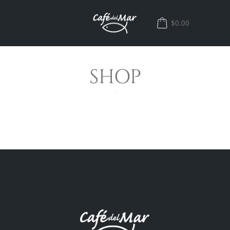
$0.00
SHOP