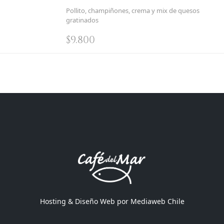
Pollito, champiñones, crema y mix de quesos
gratinados
$
9.800
Hosting & Diseño Web por
Mediaweb Chile