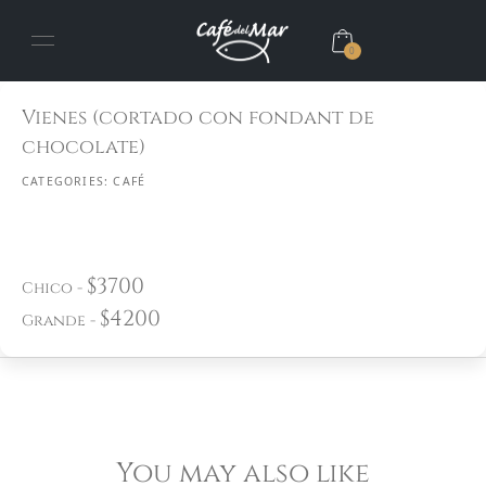
0
Vienes (cortado con fondant de
chocolate)
CATEGORIES:
CAFÉ
$
3700
Chico
-
$
4200
Grande
-
You may also like