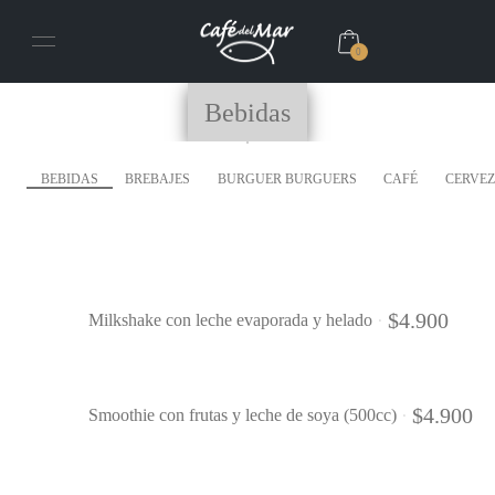
0
Bebidas
BEBIDAS
BREBAJES
BURGUER BURGUERS
CAFÉ
CERVEZ
$
4.900
Milkshake con leche evaporada y helado
$
4.900
Smoothie con frutas y leche de soya (500cc)