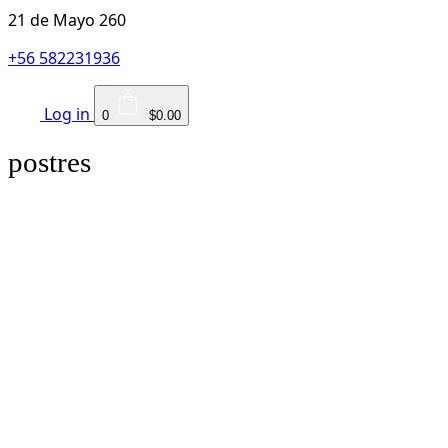
21 de Mayo 260
+56 582231936
Log in
0
$0.00
postres