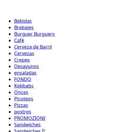
Bebidas
Brebajes
Burguer Burguers
Café
Cerveza de Barril
Cervezas
Crepes
Desayunos
ensaladas
FONDO
Kebbabs
Onces
Picoteos
Pizzas
postres
PROMOZIONI
Sandwiches
Sandwiches II