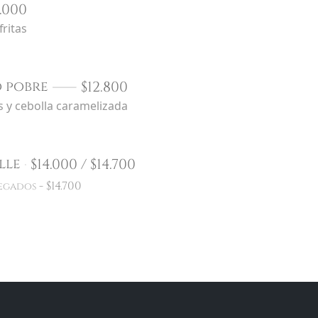
.000
fritas
$
12.800
 pobre
s y cebolla caramelizada
$
14.000 /
$
14.700
lle
-
$
14.700
egados