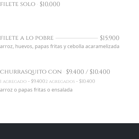
$
10.000
filete solo
$
15.900
filete a lo pobre
arroz, huevos, papas fritas y cebolla acaramelizada
$
9.400 /
$
10.400
churrasquito con
-
$
9.400
-
$
10.400
1 agregado
2 agregados
arroz o papas fritas o ensalada