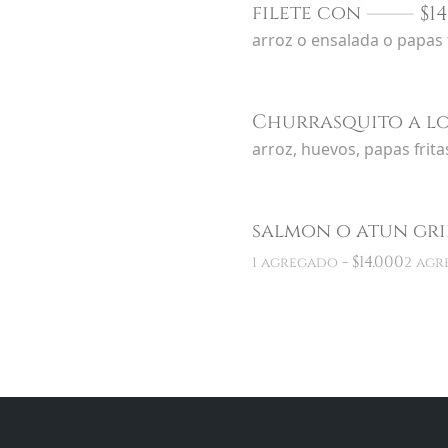
$
14
filete con
arroz o ensalada o papas 
Churrasquito a lo
arroz, huevos, papas frita
salmon o atun gri
-
$
14.000
1 agregado
2 agr